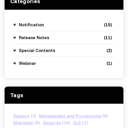
Categories
Notification
(15)
Release Notes
(11)
Special Contents
(2)
Webinar
(1)
Tags
Daigoro
(2)
Management and Provisioning
(8)
Migration
(8)
Sonorite
(15)
SxS
(1)